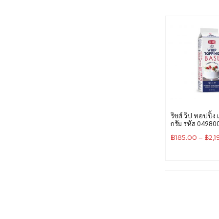
ริชส์ วิป ทอปปิ้ง
กรัม รหัส 0498
฿
185.00
–
฿
2,