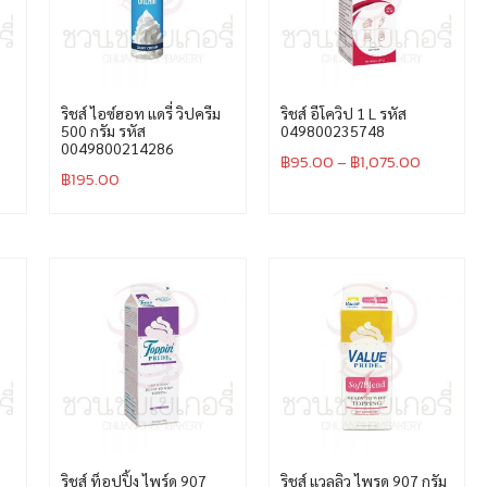
ริชส์ ไอซ์ฮอท แดรี่ วิปครีม
ริชส์ อีโควิป 1 L รหัส
500 กรัม รหัส
049800235748
0049800214286
฿
95.00
–
฿
1,075.00
฿
195.00
ริชส์ ท็อปปิ้ง ไพร์ด 907
ริชส์ แวลลิว ไพรด 907 กรัม