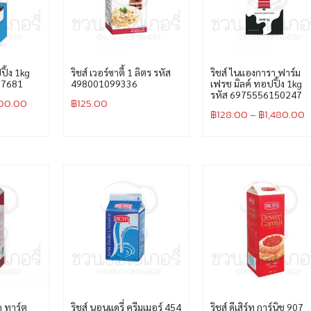
ปิ้ง 1kg
ริชส์ เวอร์ซาตี้ 1 ลิตร รหัส
ริชส์ ไนแองการา ฟาร์ม
57681
498001099336
เฟรช มิลค์ ทอปปิ้ง 1kg
รหัส 6975556150247
200.00
฿
125.00
฿
128.00
–
฿
1,480.00
็ก ทาร์ต
ริชส์ นอนแดรี่ ครีมเมอร์ 454
ริชส์ ดีเสิร์ท การ์นิช 907