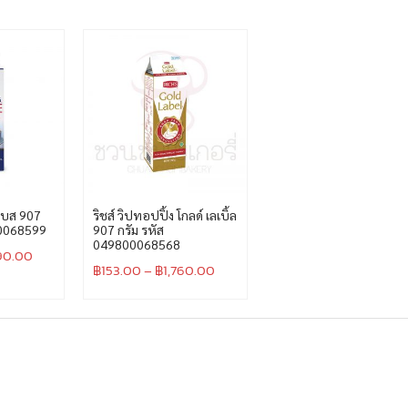
 เบส 907
ริชส์ วิปทอปปิ้ง โกลด์ เลเบิ้ล
00068599
907 กรัม รหัส
049800068568
190.00
฿
153.00
–
฿
1,760.00