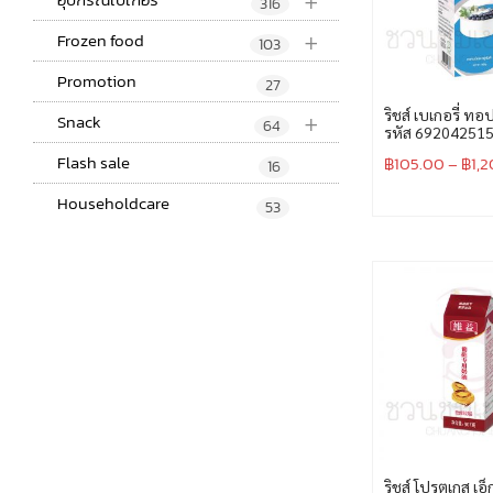
+
316
+
Frozen food
103
Promotion
27
+
ริชส์ เบเกอรี่ ทอป
Snack
64
รหัส 69204251
Flash sale
฿
105.00
–
฿
1,
16
Householdcare
53
ริชส์ โปรตุเกส เอ