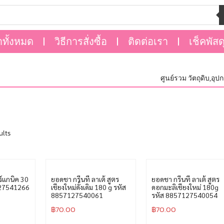
าทั้งหมด
วิธีการสั่งซื้อ
ติดต่อเรา
เช็คพัสด
ศูนย์รวม วัตถุดิบ,อุปกร
ults
์แกนิค 30
ยอดชา กรีนที ลาเต้ สูตร
ยอดชา กรีนที ลาเต้ สูตร
127541266
เชียงใหม่ดั้งเดิม 180 g รหัส
ดอกมะลิเชียงใหม่ 180g
8857127540061
รหัส 8857127540054