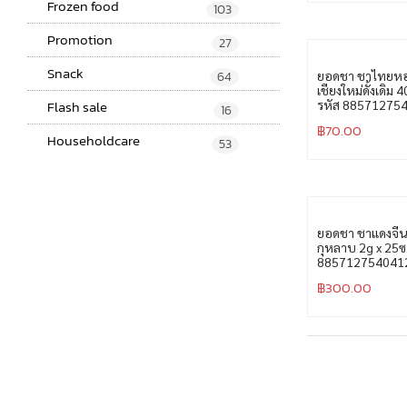
316
Frozen food
103
Promotion
27
Snack
64
ยอดชา ชาไทยหอ
เชียงใหม่ดั้งเดิม 
Flash sale
รหัส 88571275
16
฿
70.00
Householdcare
53
ยอดชา ชาแดงจี
กุหลาบ 2g x 25ซ
885712754041
฿
300.00