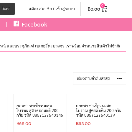
0
฿
0.00
ค้นหา
สมัครสมาชิก / เข้าสู่ระบบ
ุ
Facebook
ณ์ และบรรจุภัณฑ์ เบเกอรี่ครบวงจร เราพร้อมจำหน่ายสินค้าไม่จำกัดจำนวน ทั้
ยอดชา ชาเขียวนมสด
ยอดชา ชาเขียวนมสด
โบราณ สูตรดอกมะลิ 200
โบราณ สูตรดั้งเดิม 200 กรัม
กรัม รหัส 8857127540146
รหัส 8857127540139