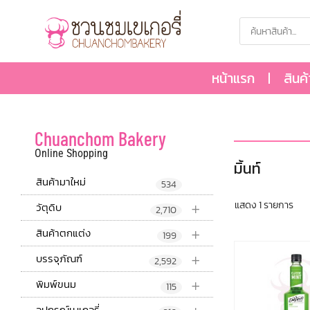
หน้าแรก
สินค
Chuanchom Bakery
Online Shopping
มิ้นท์
สินค้ามาใหม่
534
+
แสดง 1 รายการ
วัตุดิบ
2,710
+
สินค้าตกแต่ง
199
+
บรรจุภัณฑ์
2,592
+
พิมพ์ขนม
115
อุปกรณ์เบเกอรี่