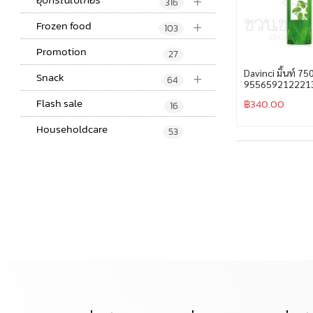
+
316
+
Frozen food
103
Promotion
27
+
Davinci มิ้นท์ 75
Snack
64
955659212221
Flash sale
฿
340.00
16
Householdcare
53