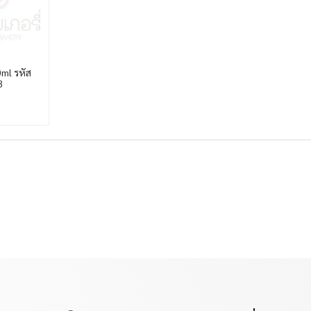
0ml รหัส
3