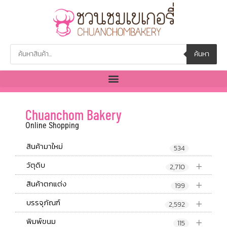
ค้นหา
Chuanchom Bakery
Online Shopping
สินค้ามาใหม่
534
+
วัตุดิบ
2,710
+
สินค้าตกแต่ง
199
+
บรรจุภัณฑ์
2,592
+
พิมพ์ขนม
115