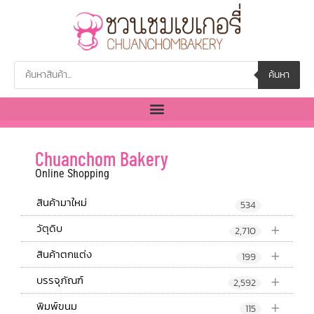
ค้นหา
Chuanchom Bakery
Online Shopping
สินค้ามาใหม่
534
+
วัตุดิบ
2,710
+
สินค้าตกแต่ง
199
+
บรรจุภัณฑ์
2,592
+
พิมพ์ขนม
115