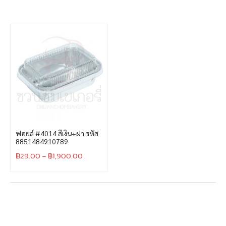
ฟอยล์ #4014 สีเงิน+ฝา รหัส
8851484910789
฿
29.00
–
฿
1,900.00