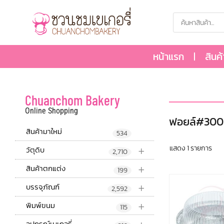
หน้าแรก
สินค
Chuanchom Bakery
Online Shopping
ฟอยล์#300
สินค้ามาใหม่
534
+
แสดง 1 รายการ
วัตุดิบ
2,710
+
สินค้าตกแต่ง
199
+
บรรจุภัณฑ์
2,592
+
พิมพ์ขนม
115
อุปกรณ์เบเกอรี่