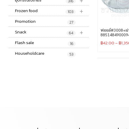
+
316
+
Frozen food
103
Promotion
27
+
ฟอยล์#3008+ฝาส
Snack
64
885148490009
Flash sale
฿
42.00
–
฿
1,3
16
Householdcare
53