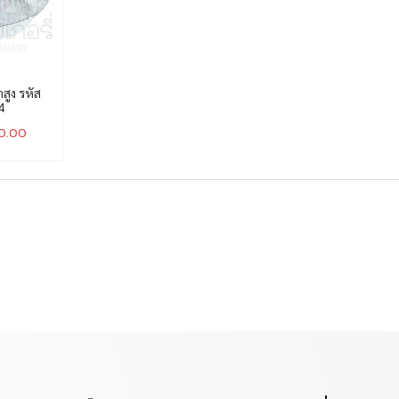
ูง รหัส
4
50.00