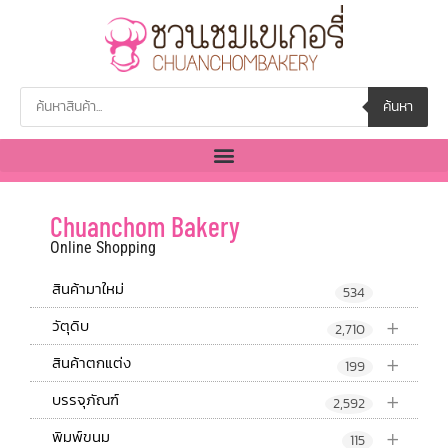
ค้นหา
Chuanchom Bakery
Online Shopping
สินค้ามาใหม่
534
+
วัตุดิบ
2,710
+
สินค้าตกแต่ง
199
+
บรรจุภัณฑ์
2,592
+
พิมพ์ขนม
115