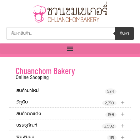
ค้นหา
Chuanchom Bakery
Online Shopping
สินค้ามาใหม่
534
+
วัตุดิบ
2,710
+
สินค้าตกแต่ง
199
+
บรรจุภัณฑ์
2,592
+
พิมพ์ขนม
115