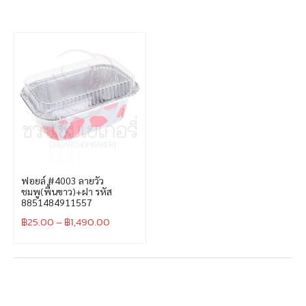
ฟอยล์ #4003 ลายวัว
ชมพู(พื้นขาว)+ฝา รหัส
8851484911557
฿
25.00
–
฿
1,490.00