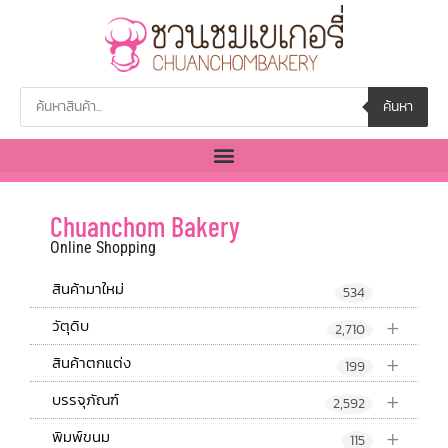
ค้นหา
Chuanchom Bakery
Online Shopping
สินค้ามาใหม่
534
+
วัตุดิบ
2,710
+
สินค้าตกแต่ง
199
+
บรรจุภัณฑ์
2,592
+
พิมพ์ขนม
115