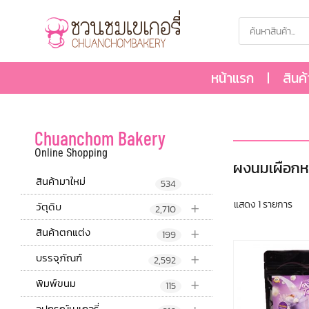
หน้าแรก
สินค
Chuanchom Bakery
Online Shopping
ผงนมเผือก
สินค้ามาใหม่
534
+
แสดง 1 รายการ
วัตุดิบ
2,710
+
สินค้าตกแต่ง
199
+
บรรจุภัณฑ์
2,592
+
พิมพ์ขนม
115
อุปกรณ์เบเกอรี่