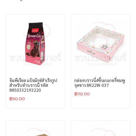
อิมพีเรียล แป้งมิกซ์สำเร็จรูป
กล่องบราวนี่4ชิ้นเบเกอรี่ชมพู
สำหรับทำบราวนี่ รหัส
จุดขาว BK22W-037
8850332193220
฿
118.00
฿
90.00