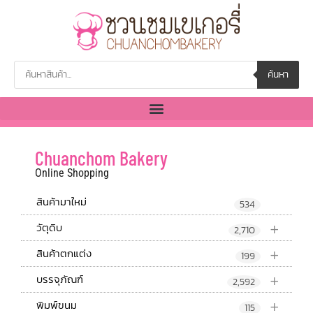
ค้นหา
Chuanchom Bakery
Online Shopping
สินค้ามาใหม่
534
+
วัตุดิบ
2,710
+
สินค้าตกแต่ง
199
+
บรรจุภัณฑ์
2,592
+
พิมพ์ขนม
115