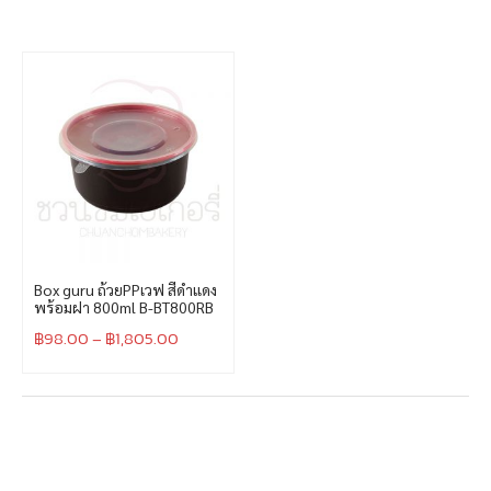
Box guru ถ้วยPPเวฟ สีดำแดง
พร้อมฝา 800ml B-BT800RB
฿
98.00
–
฿
1,805.00