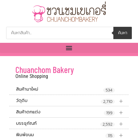
ค้นหา
Chuanchom Bakery
Online Shopping
สินค้ามาใหม่
534
+
วัตุดิบ
2,710
+
สินค้าตกแต่ง
199
+
บรรจุภัณฑ์
2,592
+
พิมพ์ขนม
115