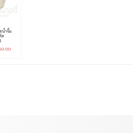
น้ำจิ้ม
หัส
1
50.00