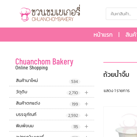
หน้าแรก
สินค
Chuanchom Bakery
Online Shopping
ถ้วยน้ำจิ้ม
สินค้ามาใหม่
534
+
แสดง 1 รายการ
วัตุดิบ
2,710
+
สินค้าตกแต่ง
199
+
บรรจุภัณฑ์
2,592
+
พิมพ์ขนม
115
อุปกรณ์เบเกอรี่