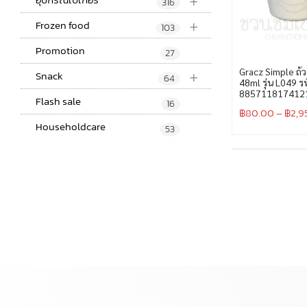
+
316
+
Frozen food
103
Promotion
27
+
Gracz Simple ถ้วย
Snack
64
48ml รุ่น L049 ร
885711817412
Flash sale
16
฿
80.00
–
฿
2,9
Householdcare
53