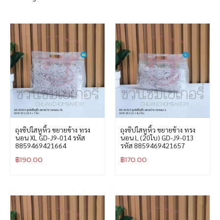
ถุงซิปใสหูหิ้ว ขยายข้าง ทรง
ถุงซิปใสหูหิ้ว ขยายข้าง ทรง
นอน XL GD-J9-014 รหัส
นอน L (20ใบ) GD-J9-013
8859469421664
รหัส 8859469421657
฿
190.00
฿
170.00