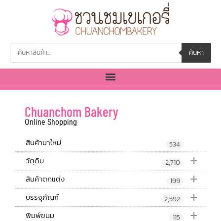
ค้นหา
Chuanchom Bakery
Online Shopping
สินค้ามาใหม่
534
+
วัตุดิบ
2,710
+
สินค้าตกแต่ง
199
+
บรรจุภัณฑ์
2,592
+
พิมพ์ขนม
115