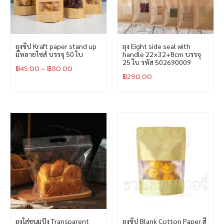
ถุงซิป Kraft paper stand up
ถุง Eight side seal with
มีหลายไซส์ บรรจุ 50 ใบ
handle 22×32+8cm บรรจุ
25 ใบ รหัส 502690009
฿
45.00
–
฿
80.00
฿
290.00
ถุงใส่ขนมปัง Transparent
ถุงซิป Blank Cotton Paper สี