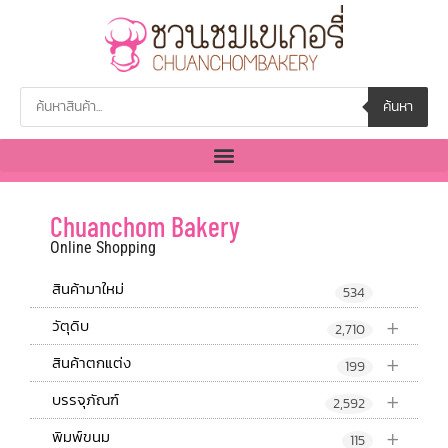
ค้นหา
Chuanchom Bakery
Online Shopping
สินค้ามาใหม่
534
+
วัตุดิบ
2,710
+
สินค้าตกแต่ง
199
+
บรรจุภัณฑ์
2,592
+
พิมพ์ขนม
115