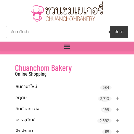
ค้นหา
Chuanchom Bakery
Online Shopping
สินค้ามาใหม่
534
+
วัตุดิบ
2,710
+
สินค้าตกแต่ง
199
+
บรรจุภัณฑ์
2,592
+
พิมพ์ขนม
115