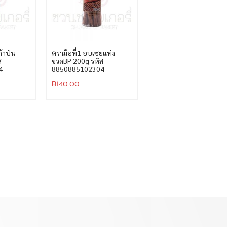
ก้าป่น
ตรามือที่1 อบเชยแท่ง
ส
ขวดBP 200g รหัส
4
8850885102304
฿
140.00