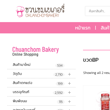
หน้าแรก
สินค
Chuanchom Bakery
Online Shopping
ขวดBP
สินค้ามาใหม่
534
+
Showing all 2 resu
วัตุดิบ
2,710
+
สินค้าตกแต่ง
199
+
บรรจุภัณฑ์
2,592
+
พิมพ์ขนม
115
อุปกรณ์เบเกอรี่