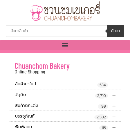
ค้นหา
Chuanchom Bakery
Online Shopping
สินค้ามาใหม่
534
+
วัตุดิบ
2,710
+
สินค้าตกแต่ง
199
+
บรรจุภัณฑ์
2,592
+
พิมพ์ขนม
115