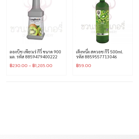
ลองบีช เพียวเร่ กีวี่ ขนาด 900
เต็งหนึ่ง สควอช กีวี 500ml.
มล. รหัส 8859479400222
รหัส 8859557713046
฿
230.00
–
฿
1,285.00
฿
59.00