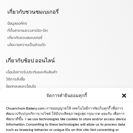
เกี่ยวกับชวนชมเบเกอรี่
ข้อมูลองค์กร
ที่ตั้งสาขาและเวลาเปิด-ปิด
เกี่ยวกับชวนชมเบเกอรี่
นโยบายความเป็นส่วนตัว
เกี่ยวกับช้อป ออนไลน์
เงื่อนไขการรับประกันและคืนสินค้า
วิธีการสั่งซื้อ
ข้อตกลงและเงื่อนไข
คำถามที่พบบ่อย
จัดการคำยินยอมคุกกี้
ติดตามข่าวสารได้ที่
Chuanchom Bakery.com เราขออนุญาตใช้ เทคโนโลยี่การจัดเก็บคุกกี๊ เพื่อการ
พัฒนาปรับปรุงบริการเวปไซด์ ให้มีประสิทธฺภาพสูงสุด กรุณากด ยอมรับ เพื่อการ
chuanchombakery
พัฒนาดีขึ้น / we use technologies like cookies to store and/or access device
information. Consenting to these technologies will allow us to process data
chuanchombakery
such as browsing behavior or unique IDs on this site. Not consenting or