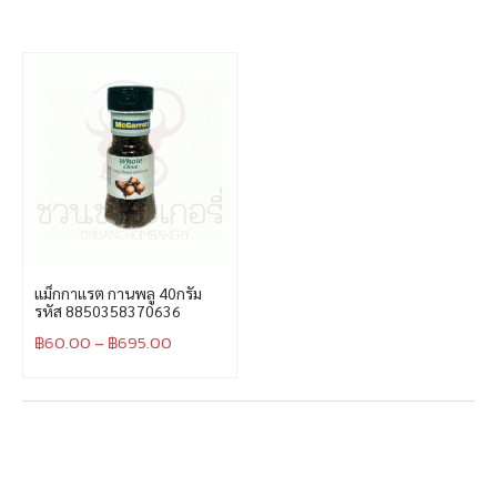
แม็กกาแรต กานพลู 40กรัม
รหัส 8850358370636
฿
60.00
–
฿
695.00