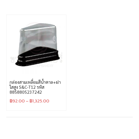
กล่องสามเหลี่ยมสีน้ำตาล+ฝา
ใสสูง S&C-T12 รหัส
8858805237242
฿
92.00
–
฿
1,325.00