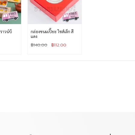
ราวน์บ็
กล่องขนมเปี๊ยะ ไซส์เล็ก สี
แดง
฿
140.00
฿
112.00