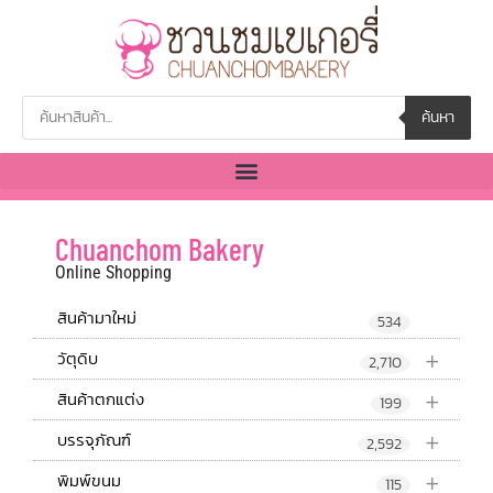
ค้นหา
Chuanchom Bakery
Online Shopping
สินค้ามาใหม่
534
+
วัตุดิบ
2,710
+
สินค้าตกแต่ง
199
+
บรรจุภัณฑ์
2,592
+
พิมพ์ขนม
115