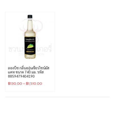
ลองบีช กลิ่นองุ่นเขียวไชน์มัส
แคท ขนาด 740 มล. รหัส
8859479404190
฿
130.00
–
฿
1,510.00