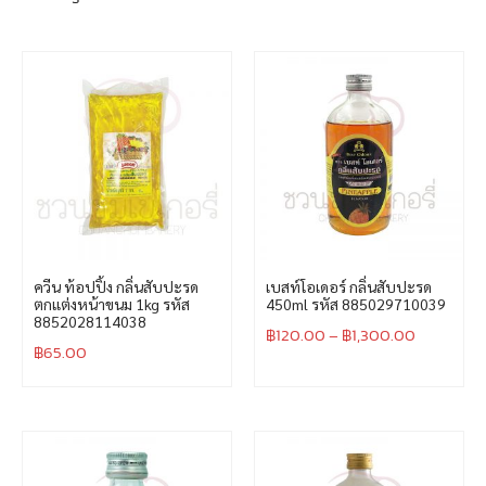
ควีน ท้อปปิ้ง กลิ่นสับปะรด
เบสท์โอเดอร์ กลิ่นสับปะรด
ตกแต่งหน้าขนม 1kg รหัส
450ml รหัส 885029710039
8852028114038
฿
120.00
–
฿
1,300.00
฿
65.00