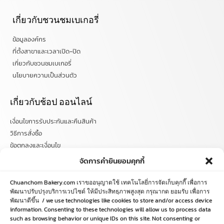
เกี่ยวกับชวนชมเบเกอรี่
ข้อมูลองค์กร
ที่ตั้งสาขาและเวลาเปิด-ปิด
เกี่ยวกับชวนชมเบเกอรี่
นโยบายความเป็นส่วนตัว
เกี่ยวกับช้อป ออนไลน์
เงื่อนไขการรับประกันและคืนสินค้า
วิธีการสั่งซื้อ
ข้อตกลงและเงื่อนไข
คำถามที่พบบ่อย
จัดการคำยินยอมคุกกี้
ติดตามข่าวสารได้ที่
Chuanchom Bakery.com เราขออนุญาตใช้ เทคโนโลยี่การจัดเก็บคุกกี๊ เพื่อการ
พัฒนาปรับปรุงบริการเวปไซด์ ให้มีประสิทธฺภาพสูงสุด กรุณากด ยอมรับ เพื่อการ
chuanchombakery
พัฒนาดีขึ้น / we use technologies like cookies to store and/or access device
information. Consenting to these technologies will allow us to process data
chuanchombakery
such as browsing behavior or unique IDs on this site. Not consenting or