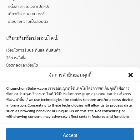
ที่ตั้งสาขาและเวลาเปิด-ปิด
เกี่ยวกับชวนชมเบเกอรี่
นโยบายความเป็นส่วนตัว
เกี่ยวกับช้อป ออนไลน์
เงื่อนไขการรับประกันและคืนสินค้า
วิธีการสั่งซื้อ
ข้อตกลงและเงื่อนไข
คำถามที่พบบ่อย
จัดการคำยินยอมคุกกี้
ติดตามข่าวสารได้ที่
Chuanchom Bakery.com เราขออนุญาตใช้ เทคโนโลยี่การจัดเก็บคุกกี๊ เพื่อการ
พัฒนาปรับปรุงบริการเวปไซด์ ให้มีประสิทธฺภาพสูงสุด กรุณากด ยอมรับ เพื่อการ
chuanchombakery
พัฒนาดีขึ้น / we use technologies like cookies to store and/or access device
information. Consenting to these technologies will allow us to process data
chuanchombakery
such as browsing behavior or unique IDs on this site. Not consenting or
www.chuanchombakery.com
withdrawing consent, may adversely affect certain features and functions.
ติดต่อสอบถาม
Accept