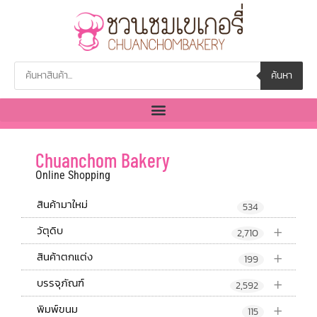
ค้นหา
Chuanchom Bakery
Online Shopping
สินค้ามาใหม่
534
+
วัตุดิบ
2,710
+
สินค้าตกแต่ง
199
+
บรรจุภัณฑ์
2,592
+
พิมพ์ขนม
115