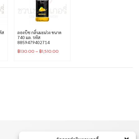
หัส
ลองบีช กลิ่นมะม่วง ขนาด
740 มล. รหัส
8859479402714
฿
130.00
–
฿
1,510.00