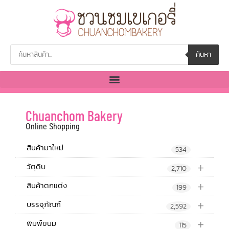
ค้นหา
Chuanchom Bakery
Online Shopping
สินค้ามาใหม่
534
+
วัตุดิบ
2,710
+
สินค้าตกแต่ง
199
+
บรรจุภัณฑ์
2,592
+
พิมพ์ขนม
115