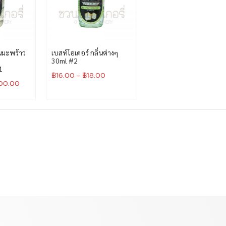
่นมะพร้าว
เบสท์โอเดอร์ กลิ่นต่างๆ
30ml #2
1
฿
16.00
–
฿
18.00
300.00