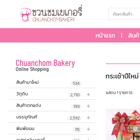
หน้าแรก
สินค
Chuanchom Bakery
Online Shopping
กระเช้าปีใหม่
สินค้ามาใหม่
534
+
แสดง 1 รายการ
วัตุดิบ
2,710
+
สินค้าตกแต่ง
199
+
บรรจุภัณฑ์
2,592
+
พิมพ์ขนม
115
อุปกรณ์เบเกอรี่