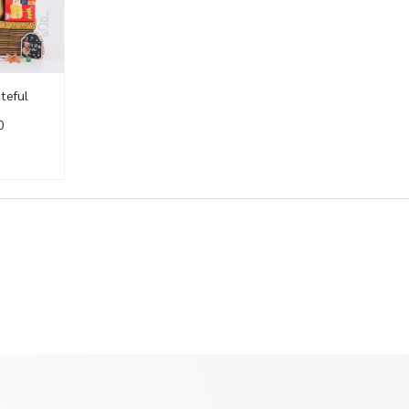
ateful
0