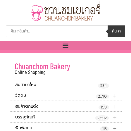
ค้นหา
Chuanchom Bakery
Online Shopping
สินค้ามาใหม่
534
+
วัตุดิบ
2,710
+
สินค้าตกแต่ง
199
+
บรรจุภัณฑ์
2,592
+
พิมพ์ขนม
115