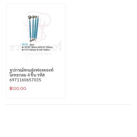
อุปกรณ์ตกแต่งฟองดองท์
โลหะกลม 4 ชิ้น รหัส
6971160657035
฿
120.00