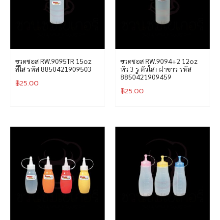
ขวดซอส RW.9095TR 15oz
ขวดซอส RW.9094+2 12oz
สีใส รหัส 8850421909503
หัว 3 รู ตัวใส+ฝาขาว รหัส
8850421909459
฿
25.00
฿
25.00