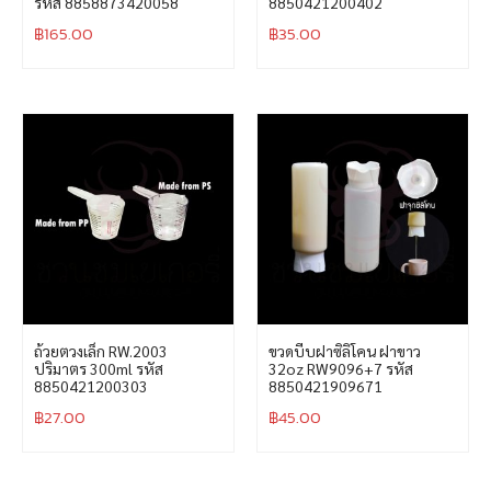
รหัส 8858873420058
8850421200402
฿
165.00
฿
35.00
ถ้วยตวงเล็ก RW.2003
ขวดบีบฝาซิลิโคน ฝาขาว
ปริมาตร 300ml รหัส
32oz RW9096+7 รหัส
8850421200303
8850421909671
฿
27.00
฿
45.00