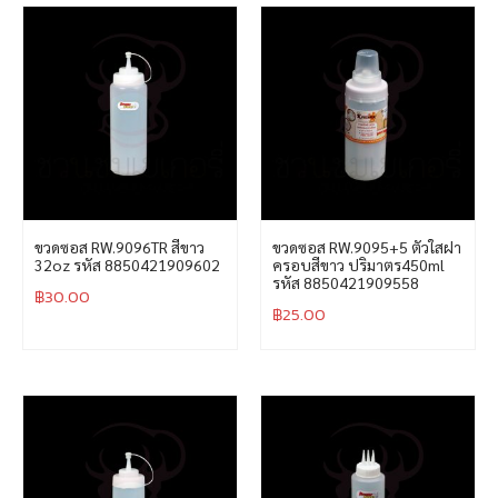
ขวดซอส RW.9096TR สีขาว
ขวดซอส RW.9095+5 ตัวใสฝา
32oz รหัส 8850421909602
ครอบสีขาว ปริมาตร450ml
รหัส 8850421909558
฿
30.00
฿
25.00