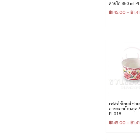
ลายไก่ 850 ml P
฿
145.00
–
฿
1,4
เฟสท์ ช้อยส์ ชา
ลายดอกย้อนยุค 
PL018
฿
145.00
–
฿
1,4