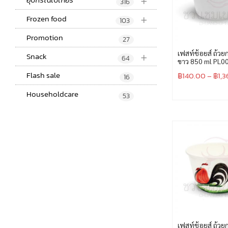
+
316
+
Frozen food
103
Promotion
27
+
เฟสท์ช้อยส์ ถ้ว
Snack
64
ขาว 850 ml PL0
Flash sale
฿
140.00
–
฿
1,
16
Householdcare
53
เฟสท์ช้อยส์ ถ้ว