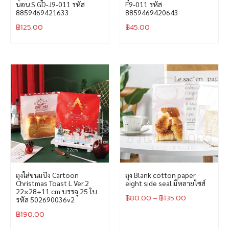
นอน S GD-J9-011 รหัส
F9-011 รหัส
8859469421633
8859469420643
฿
125.00
฿
45.00
ถุงใส่ขนมปัง Cartoon
ถุง Blank cotton paper
Christmas Toast L Ver.2
eight side seal มีหลายไซส์
22×28+11 cm บรรจุ 25 ใบ
฿
80.00
–
฿
135.00
รหัส 502690036v2
฿
190.00