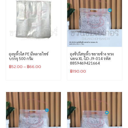
ถุงหูหิ้วใส PE มีหลายไซซ์
ถุงซิปใสหูหิ้ว ขยายข้าง ทรง
บรรจุ 500 กรัม
นอน XL GD-J9-014 รหัส
8859469421664
฿
52.00
–
฿
66.00
฿
190.00