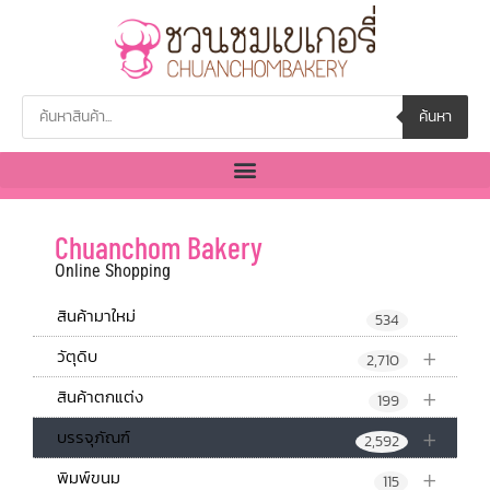
ค้นหา
Chuanchom Bakery
Online Shopping
สินค้ามาใหม่
534
+
วัตุดิบ
2,710
+
สินค้าตกแต่ง
199
+
บรรจุภัณฑ์
2,592
+
พิมพ์ขนม
115