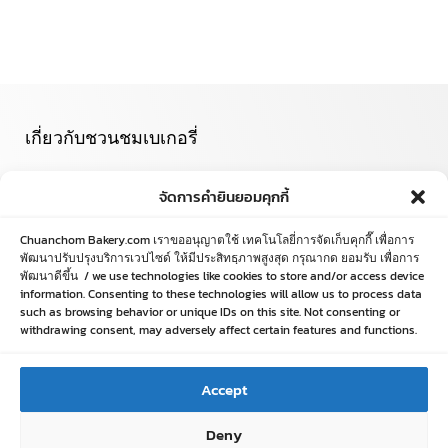
เกี่ยวกับชวนชมเบเกอรี่
ข้อมูลองค์กร
จัดการคำยินยอมคุกกี้
ที่ตั้งสาขาและเวลาเปิด-ปิด
เกี่ยวกับชวนชมเบเกอรี่
Chuanchom Bakery.com เราขออนุญาตใช้ เทคโนโลยี่การจัดเก็บคุกกี๊ เพื่อการ
นโยบายความเป็นส่วนตัว
พัฒนาปรับปรุงบริการเวปไซด์ ให้มีประสิทธฺภาพสูงสุด กรุณากด ยอมรับ เพื่อการ
พัฒนาดีขึ้น / we use technologies like cookies to store and/or access device
information. Consenting to these technologies will allow us to process data
เกี่ยวกับช้อป ออนไลน์
such as browsing behavior or unique IDs on this site. Not consenting or
withdrawing consent, may adversely affect certain features and functions.
เงื่อนไขการรับประกันและคืนสินค้า
วิธีการสั่งซื้อ
Accept
ข้อตกลงและเงื่อนไข
คำถามที่พบบ่อย
Deny