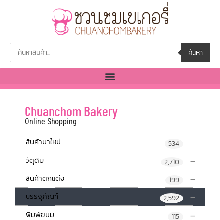
ค้นหา
Chuanchom Bakery
Online Shopping
สินค้ามาใหม่
534
+
วัตุดิบ
2,710
+
สินค้าตกแต่ง
199
+
บรรจุภัณฑ์
2,592
+
พิมพ์ขนม
115