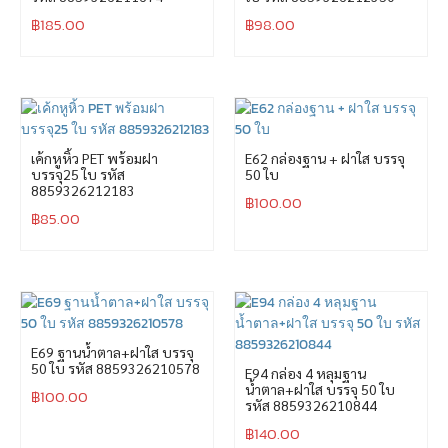
฿
185.00
฿
98.00
เค้กหูหิ้ว PET พร้อมฝา
E62 กล่องฐาน + ฝาใส บรรจุ
บรรจุ25 ใบ รหัส
50 ใบ
8859326212183
฿
100.00
฿
85.00
E69 ฐานน้ำตาล+ฝาใส บรรจุ
50 ใบ รหัส 8859326210578
E94 กล่อง 4 หลุมฐาน
น้ำตาล+ฝาใส บรรจุ 50 ใบ
฿
100.00
รหัส 8859326210844
฿
140.00