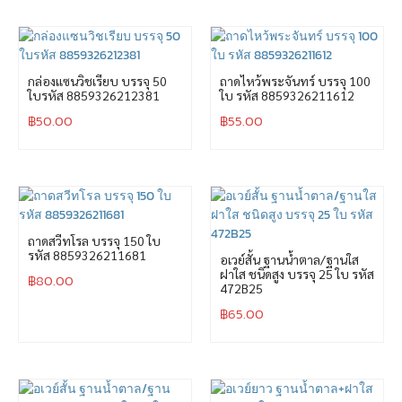
กล่องแซนวิชเรียบ บรรจุ 50
ถาดไหว้พระจันทร์ บรรจุ 100
ใบรหัส 8859326212381
ใบ รหัส 8859326211612
฿
50.00
฿
55.00
ถาดสวีทโรล บรรจุ 150 ใบ
รหัส 8859326211681
อเวย์สั้น ฐานน้ำตาล/ฐานใส
ฝาใส ชนิดสูง บรรจุ 25 ใบ รหัส
฿
80.00
472B25
฿
65.00