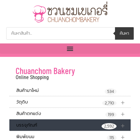
ค้นหา
Chuanchom Bakery
Online Shopping
สินค้ามาใหม่
534
+
วัตุดิบ
2,710
+
สินค้าตกแต่ง
199
+
บรรจุภัณฑ์
2,592
+
พิมพ์ขนม
115