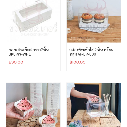
กล่องคัพเค้กเล็กขาว2ชิ้น
กล่องคัพเค้กใส 2 ชิ้น พร้อม
BK89W-WH1
หลุม AF-B9-000
฿
90.00
฿
100.00