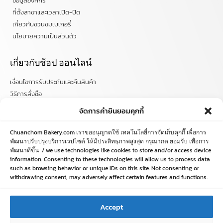
ข้อมูลองค์กร
ที่ตั้งสาขาและเวลาเปิด-ปิด
เกี่ยวกับชวนชมเบเกอรี่
นโยบายความเป็นส่วนตัว
เกี่ยวกับช้อป ออนไลน์
เงื่อนไขการรับประกันและคืนสินค้า
วิธีการสั่งซื้อ
ข้อตกลงและเงื่อนไข
จัดการคำยินยอมคุกกี้
คำถามที่พบบ่อย
Chuanchom Bakery.com เราขออนุญาตใช้ เทคโนโลยี่การจัดเก็บคุกกี๊ เพื่อการ
ติดตามข่าวสารได้ที่
พัฒนาปรับปรุงบริการเวปไซด์ ให้มีประสิทธฺภาพสูงสุด กรุณากด ยอมรับ เพื่อการ
พัฒนาดีขึ้น / we use technologies like cookies to store and/or access device
information. Consenting to these technologies will allow us to process data
chuanchombakery
such as browsing behavior or unique IDs on this site. Not consenting or
chuanchombakery
withdrawing consent, may adversely affect certain features and functions.
www.chuanchombakery.com
Accept
ติดต่อสอบถาม