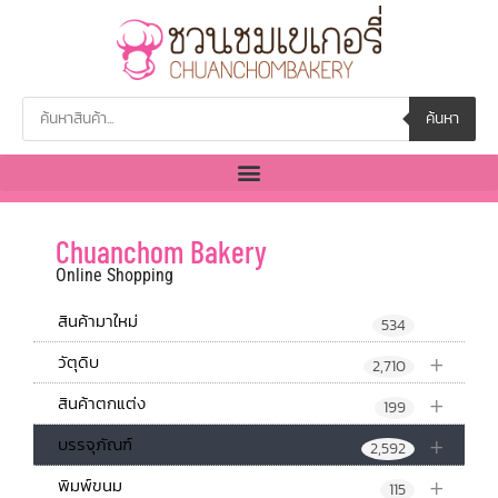
ค้นหา
Chuanchom Bakery
Online Shopping
สินค้ามาใหม่
534
+
วัตุดิบ
2,710
+
สินค้าตกแต่ง
199
+
บรรจุภัณฑ์
2,592
+
พิมพ์ขนม
115