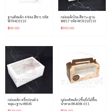
ฐานคัพเค้ก 4 ช่อง สีขาว รหัส
กล่องเค้กโรล สีขาว+ฐาน
WTR4C0110
WB17 รหัส WCR1S0110
฿
35.00
฿
150.00
กล่องเค้ก ครึ่งปอนด์ 6
กล่องคัพเค้ก2ชิ้นกิ่งไม้พื้น
หลุม+ฐาน WB45
น้ำตาล BK40W-011
฿
120.00
฿
115.00