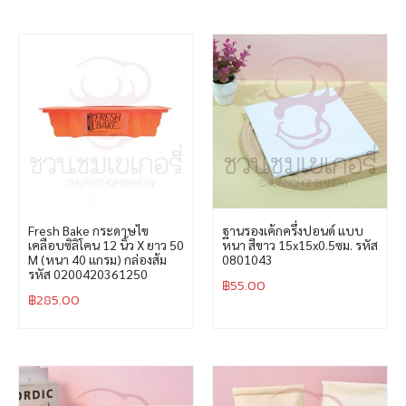
Fresh Bake กระดาษไข
ฐานรองเค้กครึ่งปอนด์ แบบ
เคลือบซิลิโคน 12 นิ้ว X ยาว 50
หนา สีขาว 15x15x0.5ซม. รหัส
M (หนา 40 แกรม) กล่องส้ม
0801043
รหัส 0200420361250
฿
55.00
฿
285.00