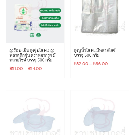
ถุงร้อน-เย็น ถุงขุ่นใส HD ถุง
ถุงหูหิ้วใส PE มีหลายไซซ์
พลาสติกขุ่น ตราหมากรุก มี
บรรจุ 500 กรัม
หลายไซซ์ บรรจุ 500 กรัม
฿
52.00
–
฿
66.00
฿
51.00
–
฿
54.00