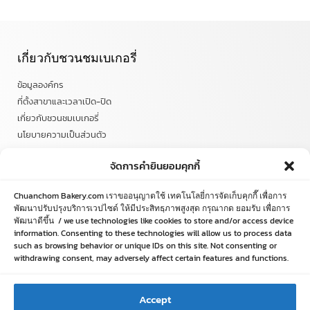
เกี่ยวกับชวนชมเบเกอรี่
ข้อมูลองค์กร
ที่ตั้งสาขาและเวลาเปิด-ปิด
เกี่ยวกับชวนชมเบเกอรี่
นโยบายความเป็นส่วนตัว
จัดการคำยินยอมคุกกี้
เกี่ยวกับช้อป ออนไลน์
Chuanchom Bakery.com เราขออนุญาตใช้ เทคโนโลยี่การจัดเก็บคุกกี๊ เพื่อการ
เงื่อนไขการรับประกันและคืนสินค้า
พัฒนาปรับปรุงบริการเวปไซด์ ให้มีประสิทธฺภาพสูงสุด กรุณากด ยอมรับ เพื่อการ
วิธีการสั่งซื้อ
พัฒนาดีขึ้น / we use technologies like cookies to store and/or access device
ข้อตกลงและเงื่อนไข
information. Consenting to these technologies will allow us to process data
such as browsing behavior or unique IDs on this site. Not consenting or
คำถามที่พบบ่อย
withdrawing consent, may adversely affect certain features and functions.
ติดตามข่าวสารได้ที่
Accept
chuanchombakery