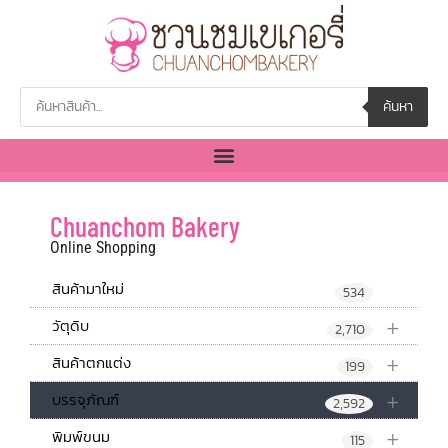
ค้นหา
Chuanchom Bakery
Online Shopping
สินค้ามาใหม่
534
+
วัตุดิบ
2,710
+
สินค้าตกแต่ง
199
+
บรรจุภัณฑ์
2,592
+
พิมพ์ขนม
115