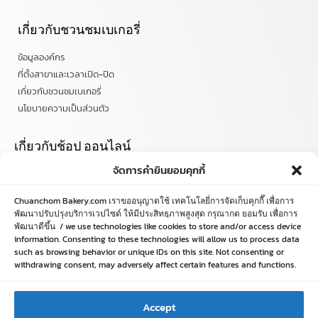
เกี่ยวกับชวนชมเบเกอรี่
ข้อมูลองค์กร
ที่ตั้งสาขาและเวลาเปิด-ปิด
เกี่ยวกับชวนชมเบเกอรี่
นโยบายความเป็นส่วนตัว
เกี่ยวกับช้อป ออนไลน์
จัดการคำยินยอมคุกกี้
เงื่อนไขการรับประกันและคืนสินค้า
วิธีการสั่งซื้อ
Chuanchom Bakery.com เราขออนุญาตใช้ เทคโนโลยี่การจัดเก็บคุกกี๊ เพื่อการ
ข้อตกลงและเงื่อนไข
พัฒนาปรับปรุงบริการเวปไซด์ ให้มีประสิทธฺภาพสูงสุด กรุณากด ยอมรับ เพื่อการ
คำถามที่พบบ่อย
พัฒนาดีขึ้น / we use technologies like cookies to store and/or access device
information. Consenting to these technologies will allow us to process data
such as browsing behavior or unique IDs on this site. Not consenting or
ติดตามข่าวสารได้ที่
withdrawing consent, may adversely affect certain features and functions.
chuanchombakery
chuanchombakery
Accept