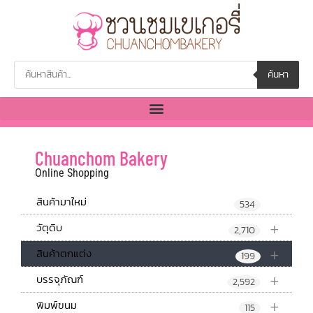
ค้นหา
Chuanchom Bakery
Online Shopping
สินค้ามาใหม่
534
+
วัตุดิบ
2,710
+
สินค้าตกแต่ง
199
+
บรรจุภัณฑ์
2,592
+
พิมพ์ขนม
115