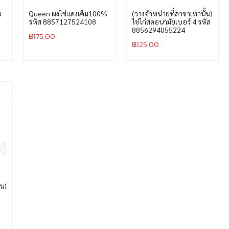
ม
Queen ผงไข่แดงเค็ม100%
(วางจำหน่ายที่สาขาเท่านั้น)
รหัส 8857127524108
ไข่ไก่สดอนามัยเบอร์ 4 รหัส
8856294055224
฿
175.00
฿
125.00
้น)