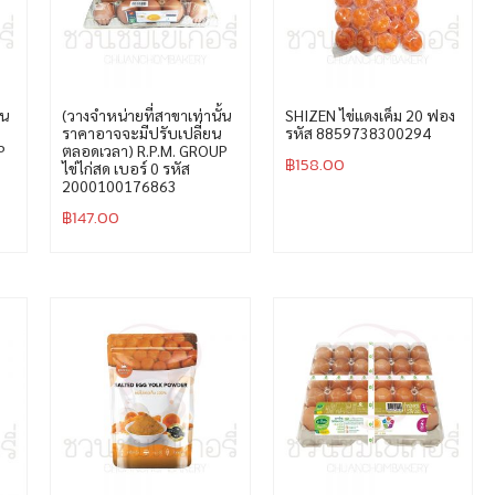
้น
(วางจำหน่ายที่สาขาเท่านั้น
SHIZEN ไข่แดงเค็ม 20 ฟอง
ราคาอาจจะมีปรับเปลี่ยน
รหัส 8859738300294
P
ตลอดเวลา) R.P.M. GROUP
฿
158.00
ไข่ไก่สด เบอร์ 0 รหัส
2000100176863
฿
147.00