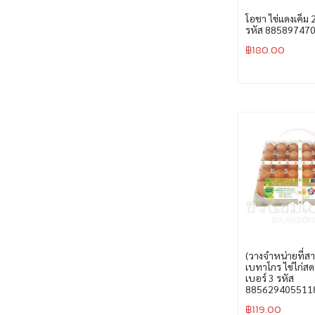
โอชา ไข่แดงเค็ม
รหัส 88589747
฿
180.00
(วางจำหน่ายที่สา
เบทาโกร ไข่ไก่ส
เบอร์ 3 รหัส
885629405511
฿
119.00