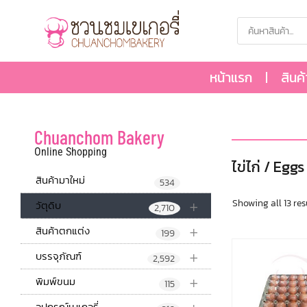
หน้าแรก
สินค
Chuanchom Bakery
Online Shopping
ไข่ไก่ / Eggs
สินค้ามาใหม่
534
+
Showing all 13 res
วัตุดิบ
2,710
+
สินค้าตกแต่ง
199
+
บรรจุภัณฑ์
2,592
+
พิมพ์ขนม
115
อุปกรณ์เบเกอรี่