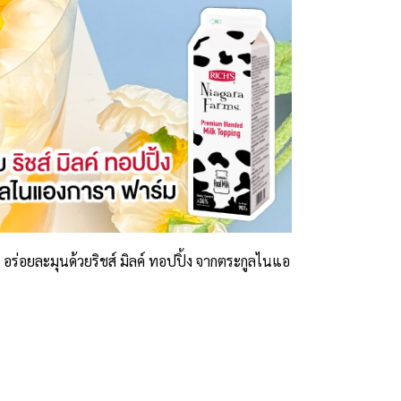
อร่อยละมุนด้วยริชส์ มิลค์ ทอปปิ้ง จากตระกูลไนแอ