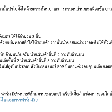
ากนั้นนำไปตั้งไฟด้วยความร้อนปานกลาง กวนจนส่วนผสมเดือดข้น ยกลงจ
ิเมตร ให้ได้จำนวน 3 ชิ้น
ค้กด้วยแผ่นพลาสติกใสให้รอบเค้ก จากนั้นนำซอสมะม่วงราดลงไปให้ทั่วเค
ส่ทับด้านบนวิปครีม นำแผ่นเค้กชิ้นที่ 2 วางทับด้านบน
นเค้กชั้นที่ 2 นำแผ่นเค้กชิ้นที่ 3 วางทับด้านบน
รีมใส่ถุงบีบประกอบหัวบีบกลม เบอร์ 809 บีบตกแต่งรอบๆบนเค้ก และตกแ
 ฟาร์ม มีจำหน่ายที่ร้านชวนชมเบเกอรี่ หรือสั่งซื้อผ่านช่องทางออนไลน์
-ไนแองการาฟาร์ม-มิล/