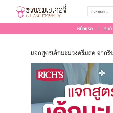
หน้าแรก
สินค
แจกสูตรเค้กมะม่วงครีมสด จากริชส