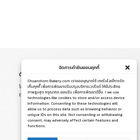
จัดการคำยินยอมคุกกี้
ติดต่อสอบถาม
Chuanchom Bakery.com เราขออนุญาตใช้ เทคโนโลยี่การจัด
โทร. 065-526-2325, 02 519 8212
เก็บคุกกี๊ เพื่อการพัฒนาปรับปรุงบริการเวปไซด์ ให้มีประสิทธฺ
ภาพสูงสุด กรุณากด ยอมรับ เพื่อการพัฒนาดีขึ้น / we use
E-mail : chuanchom.bakery@gmail.com
technologies like cookies to store and/or access device
information. Consenting to these technologies will
allow us to process data such as browsing behavior or
unique IDs on this site. Not consenting or withdrawing
consent, may adversely affect certain features and
functions.