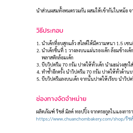
นำส่วนผสมทั้งหมดรวมกัน ผสมให้เข้ากันในหม้อ จ
วิธีประกอบ
นำเค้กที่อบสุกแล้ว สไลด์ให้มีความหนา 1.5 เซนต
นำเค้กชิ้นที่ 1 วางลงบนแผ่นรองเค้ก ล้อมข้างเ
พลาสติกล้อมเค้ก
บีบวิปครีม 70 กรัม ปาดให้ทั่วเค้ก นำมะม่วงสุกใ
ทำซ้ำอีกครั้ง นำวิปครีม 70 กรัม ปาดให้ทั่วด้านบ
บีบวิปครีมลงบนเค้ก จากนั้นปาดให้เรียบ นำวิปค
ช่องทางจัดจำหน่าย
ผลิตภัณฑ์ ริชส์ มิลค์ ทอปปิ้ง จากตระกูลไนแองการา
https://www.chuanchombakery.com/shop/ริชส์