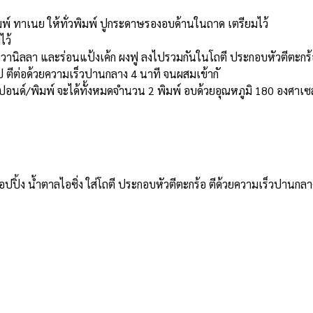
พ์ ทาเนย ให้ทั่วพิมพ์ ปูกระดาษรองอบด้านในถาด เตรียมไว้
ไว้
ิ่นวานิลลา และร่อนแป้งเค้ก ผงฟู ลงไปรวมกันในโถตี ประกอบหัวตีตะกร้อ
ไป ตีต่อด้วยความเร็วปานกลาง 4 นาที จนผสมเข้ากั
อนด์/พิมพ์ จะได้ทั้งหมดจำนวน 2 พิมพ์ อบด้วยอุณหภูมิ 180 องศาเซล
อปปิ้ง น้ำตาลไอซิ่ง ใส่โถตี ประกอบหัวตีตะกร้อ ตีด้วยความเร็วปานกลาง