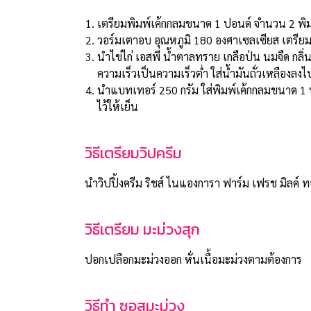
เตรียมพิมพ์เค้กกลมขนาด 1 ปอนด์ จำนวน 2 พิม
วอร์มเตาอบ อุณหภูมิ 180 องศาเซลเซียส เตรียม
นําไข่ไก่ เอสพี น้ำตาลทราย เกลือป่น นมจืด กล
ความเร็วเป็นความเร็วต่ำ ใส่น้ำมันถั่วเหลืองลง
นำแบทเทอร์ 250 กรัม ใส่พิมพ์เค้กกลมขนาด 1 ป
ไว้ให้เย็น
วิธีเตรียมวิปครีม
นำวิปปิ้งครีม ริชส์ ไนแองการา ฟาร์ม เฟรช มิลค์ ท
วิธีเตรียม มะม่วงสุก
ปอกเปลือกมะม่วงออก หั่นเนื้อมะม่วงตามต้องการ
วิธีทำ ซอสมะม่วง